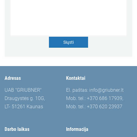
Adresas
Kontaktai
UAB "GRIUBNER"
El. paštas:
info@griubner.lt
Draugystės g. 10G,
Mob. tel.:
+370 686 17939
,
LT- 51261 Kaunas
Mob. tel.:
+370 620 23937
Darbo laikas
Informacija