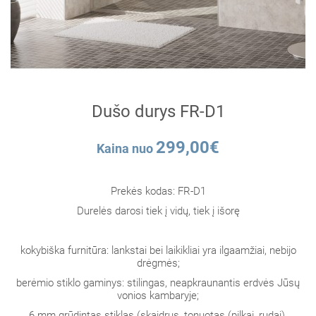
Dušo durys FR-D1
299,00€
Kaina nuo
Prekės kodas: FR-D1
Durelės darosi tiek į vidų, tiek į išorę
kokybiška furnitūra: lankstai bei laikikliai yra ilgaamžiai, nebijo
drėgmės;
berėmio stiklo gaminys: stilingas, neapkraunantis erdvės Jūsų
vonios kambaryje;
6 mm grūdintas stiklas (skaidrus, tonuotas (pilkai, rudai),